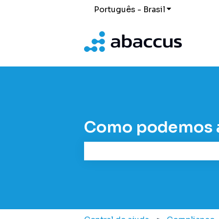
Português - Brasil
Mostrar subm
Como podemos a
Não há sugestões porque o camp