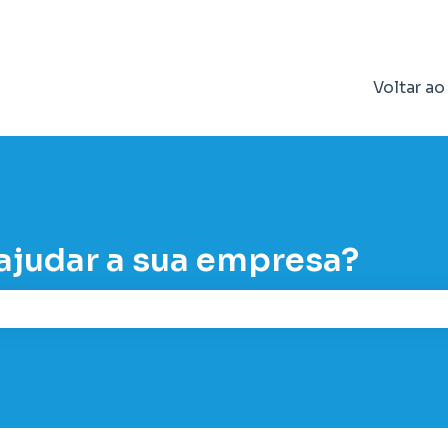
enu para traduções
Voltar ao
judar a sua empresa?
o de pesquisa está em branco.