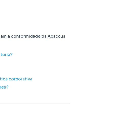
orçam a conformidade da Abaccus
toria?
ica corporativa
res?