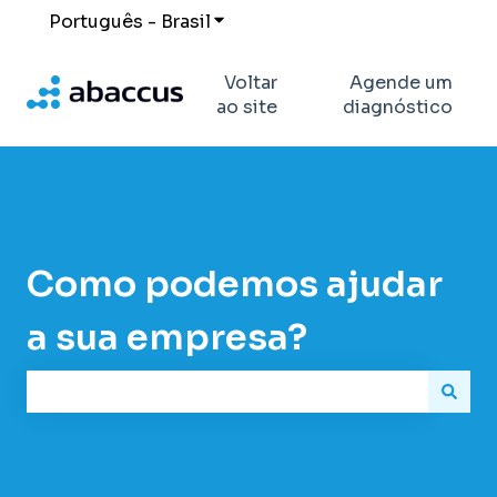
Português - Brasil
Mostrar submenu para traduçõe
Voltar
Agende um
ao site
diagnóstico
Como podemos ajudar
a sua empresa?
Não há sugestões porque o campo de pesquisa es